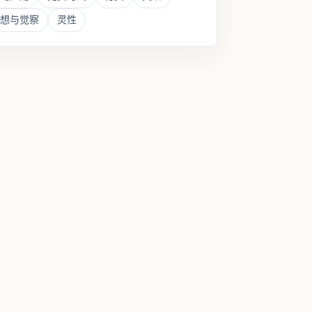
想与觉察
灵性