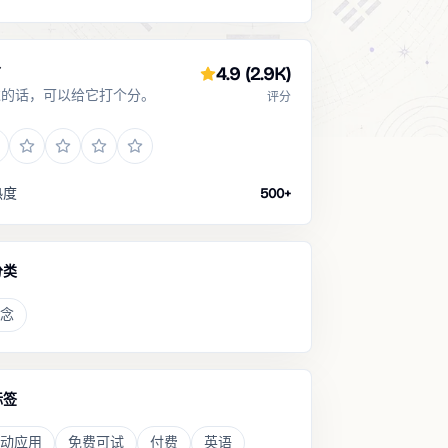
分
4.9
(2.9K)
过的话，可以给它打个分。
评分
热度
500+
分类
念
标签
动应用
免费可试
付费
英语