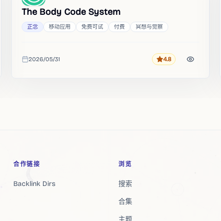
The Body Code System
正念
移动应用
免费可试
付费
冥想与觉察
2026/05/31
4.8
评分
收录时间
合作链接
浏览
Backlink Dirs
搜索
合集
主题