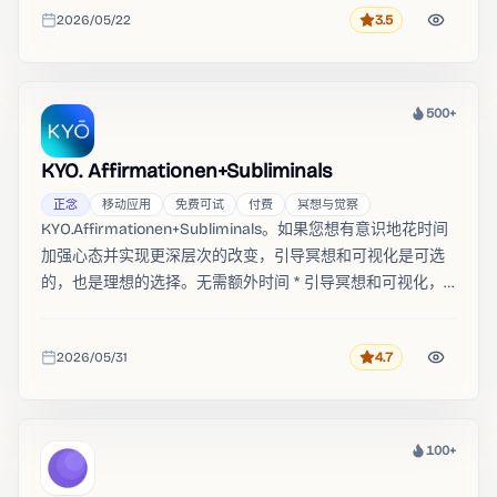
2026/05/22
3.5
评分
收录时间
500+
热度
KYO. Affirmationen+Subliminals
正念
移动应用
免费可试
付费
冥想与觉察
KYO.Affirmationen+Subliminals。如果您想有意识地花时间
加强心态并实现更深层次的改变，引导冥想和可视化是可选
的，也是理想的选择。无需额外时间 * 引导冥想和可视化，
以集中注意力和主动表现 * 用于被动潜意识训练的无声潜意
识模式 * 入睡时使用的睡眠定时器 * 放松的声音和频率以达
2026/05/31
4.7
到最大效果 训练你的潜意识：定期聆听肯定句和无声潜意
评分
收录时间
识，结合可选的冥想，可以帮助你释放旧有的信念，积极思
考并实现你的目标步骤一步一步。
100+
热度