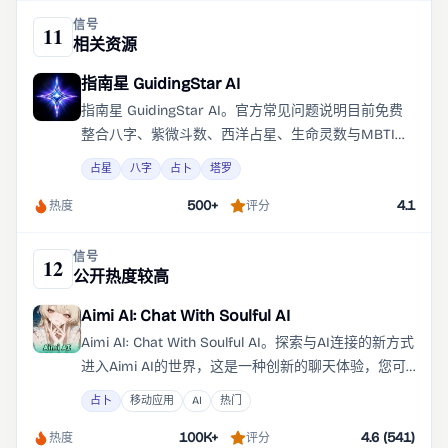
每天通过语音或文字向星星提出三个问题 这不是一次
信号
11
相关资源
审判。什么是真正免费的 很多占星App都包含基础知
识。
指南星 GuidingStar AI
指南星 GuidingStar AI。官方常见问题说明目前免费
整合八字、紫微斗数、西洋占星、生命灵数与MBTI五
套系统，AI排盘本身免费，命盘计算采用含真太阳时
占星
八字
占卜
塔罗
校正与瑞士星历的演算。指南星GuidingStar AI是AI排
500+
4.1
盘、AI命理一站整合平台，生命生成八字、紫微斗
热度
评分
数、西洋占星与生命灵数命盘，由AI命理引擎进行多
系统交叉解读。
信号
12
公开热度较高
Aimi AI: Chat With Soulful AI
Aimi AI: Chat With Soulful AI。探索与AI连接的新方式
进入Aimi AI的世界，这是一种创新的聊天体验，您可
以与智能AI伙伴互动，他们像真人一样倾听、理解和
占卜
移动应用
AI
热门
回应。无论您是在寻找鼓励、陪伴，还是只是想找人
100K+
4.6 (541)
分享您的想法，与 Aimi AI 的每次聊天都感觉个性化且
热度
评分