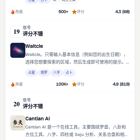
占星
占卜
AI
网页工具
The Veil 的主页。
500+
4.3 (68)
热度
评分
信号
19
评分不错
Waitcle
Waitcle。只需输入基本信息（例如您的出生日期），
选择您想要探索的区域，然后生成即可使用的提示。
为高级用户提供免费的基本提示和附加功能 免费和高
占星
塔罗
八字
占卜
级免费用户可以访问主要类别和基本提示。
100K+
4.9 (819)
热度
评分
信号
20
评分不错
Cantian AI
Cantian AI 是一个在线工具，主要围绕罗盘、八卦和
方位工具、八字、四柱或 Saju 分析、关系合盘和相