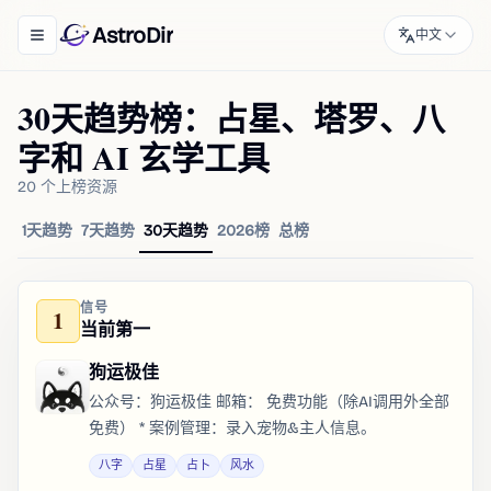
AstroDir
中文
Toggle navigation menu
30天趋势榜：占星、塔罗、八
字和 AI 玄学工具
20 个上榜资源
1天趋势
7天趋势
30天趋势
2026榜
总榜
信号
1
当前第一
狗运极佳
公众号：狗运极佳 邮箱： 免费功能（除AI调用外全部
免费） * 案例管理：录入宠物&主人信息。
八字
占星
占卜
风水