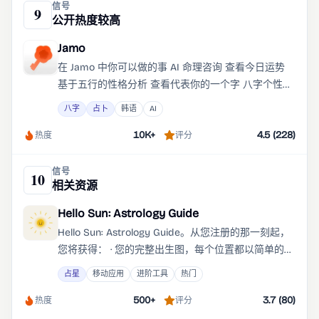
信号
9
公开热度较高
Jamo
在 Jamo 中你可以做的事 AI 命理咨询 查看今日运势
基于五行的性格分析 查看代表你的一个字 八字个性化
解读 恋爱、财富与方向咨询 与他人的五行关系分析 体
八字
占卜
韩语
AI
验专属于你的 3D 五行首页 Jamo 让命理变得更简单、
10K+
4.5 (228)
更优雅、更个性化。Jamo 是一款基于五行与四柱八
热度
评分
字， 分析你的本质、每日运势与关系流动的 AI 命理咨
询应用。
信号
10
相关资源
Hello Sun: Astrology Guide
Hello Sun: Astrology Guide。从您注册的那一刻起，
您将获得： · 您的完整出生图，每个位置都以简单的语
言进行解释 · 每日解读您的心情、您的存在以及今天要
占星
移动应用
进阶工具
热门
注意的事项 · 每堂占星学课程，现在免费且永远免费 ·
500+
3.7 (80)
与您生活中的人的兼容性，从最重要的人到您只是好
热度
评分
奇的人 · 您的星图，在世界上哪个地方让您最有活力 ·