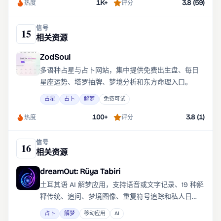
1K+
3.8 (59)
解读交给通用 AI 进行交叉验证，对方的评价发生了明
热度
评分
显转变： 「这不是关键词拼接，是定制化叙事 + 场景
化心理投射。
信号
15
相关资源
ZodSoul
多语种占星与占卜网站，集中提供免费出生盘、每日
星座运势、塔罗抽牌、梦境分析和东方命理入口。
占星
占卜
解梦
免费可试
100+
3.8 (1)
热度
评分
信号
16
相关资源
dreamOut: Rüya Tabiri
土耳其语 AI 解梦应用，支持语音或文字记录、19 种解
释传统、追问、梦境图像、重复符号追踪和私人日
记。
占卜
解梦
移动应用
AI