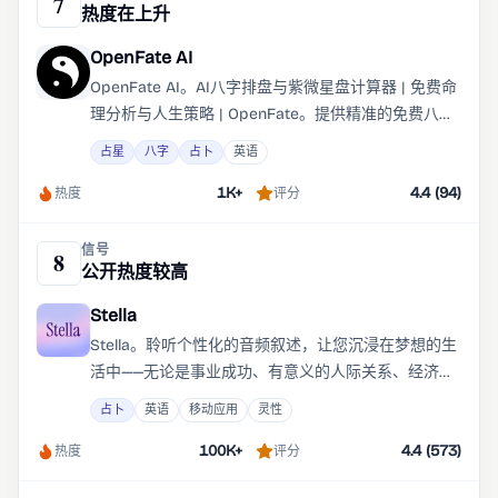
7
热度在上升
OpenFate AI
OpenFate AI。AI八字排盘与紫微星盘计算器 | 免费命
理分析与人生策略 | OpenFate。提供精准的免费八
字、紫微斗数与星盘排盘。
占星
八字
占卜
英语
1K+
4.4 (94)
热度
评分
信号
8
公开热度较高
Stella
Stella。聆听个性化的音频叙述，让您沉浸在梦想的生
活中——无论是事业成功、有意义的人际关系、经济富
裕还是个人成长。每一个肯定和音频体验都是根据您
占卜
英语
移动应用
灵性
的意图和目标专门为您生成的。
100K+
4.4 (573)
热度
评分