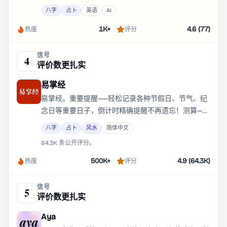
智能提供支持。Saju 分析您确切的出生年、月、日和
八字
占卜
英语
AI
时间。
1K+
4.6 (77)
热度
评分
信号
4
评价数更扎实
易掌经
易掌经。重要提醒——轻松记录各种节假日、节气、纪
念日等重要日子，倒计时精确提醒不再遗忘！测算——
专业知识＋精细算法的个人报告，测算你的各方面运
八字
占卜
风水
简体中文
势。
64.3K 条公开评分。
500K+
4.9 (64.3K)
热度
评分
信号
5
评价数更扎实
Aya