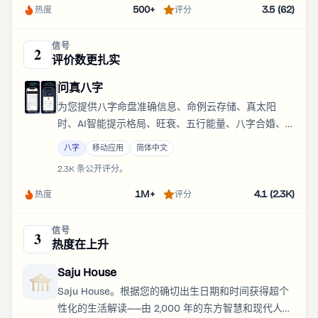
500+
3.5 (62)
热度
评分
信号
2
评价数更扎实
问真八字
为您提供八字命盘准确信息、命例云存储、真太阳
时、AI智能提示格局、旺衰、五行能量、八字合婚、
玄学学堂、名人八字库、断事笔记等功能。
八字
移动应用
简体中文
2.3K 条公开评分。
1M+
4.1 (2.3K)
热度
评分
信号
3
热度在上升
Saju House
Saju House。根据您的确切出生日期和时间获得超个
性化的生活解读——由 2,000 年的东方智慧和现代人工