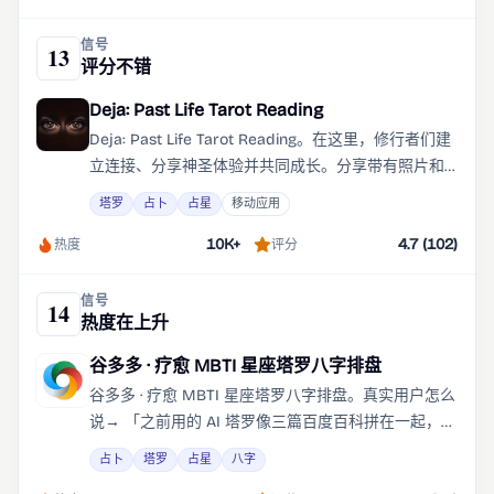
有意义。
信号
13
评分不错
Deja: Past Life Tarot Reading
Deja: Past Life Tarot Reading。在这里，修行者们建
立连接、分享神圣体验并共同成长。分享带有照片和
位置的帖子，对所有人或仅您的关注者可见。
塔罗
占卜
占星
移动应用
10K+
4.7 (102)
热度
评分
信号
14
热度在上升
谷多多 · 疗愈 MBTI 星座塔罗八字排盘
谷多多 · 疗愈 MBTI 星座塔罗八字排盘。真实用户怎么
说→ 「之前用的 AI 塔罗像三篇百度百科拼在一起，谷
多多直接把我三个月的心梗串成因果链——这是读
占卜
塔罗
占星
八字
心。」 第三方 AI 评测怎么说→ 我们将谷多多的完整