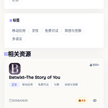
标签
移动应用
灵性
免费可试
冥想与觉察
多语言
相关资源
500+
热度
Betwixt–The Story of You
正念
移动应用
免费可试
付费
冥想与觉察
2026/05/31
4.9
评分
收录时间