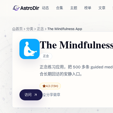
AstroDir
动态
合集
主题
榜单
文章
首页
分类
正念
The Mindfulness App
The Mindfulnes
正念
正念练习应用，把 500 多条 guided med
合长期回访的安静入口。
4.3
(7.5K)
访问
分享徽章