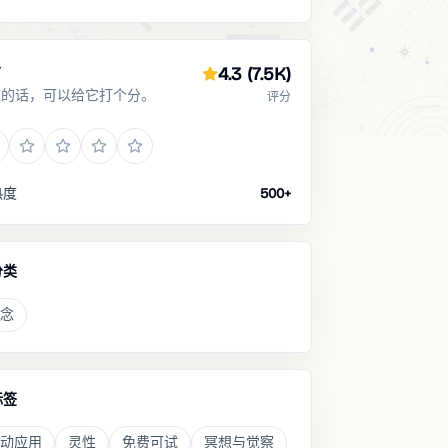
分
4.3
(7.5K)
过的话，可以给它打个分。
评分
热度
500+
分类
念
标签
动应用
灵性
免费可试
冥想与觉察