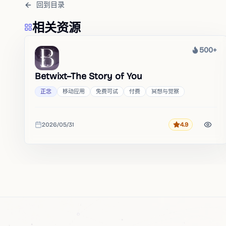
回到目录
相关资源
500+
热度
Betwixt–The Story of You
正念
移动应用
免费可试
付费
冥想与觉察
2026/05/31
4.9
评分
收录时间