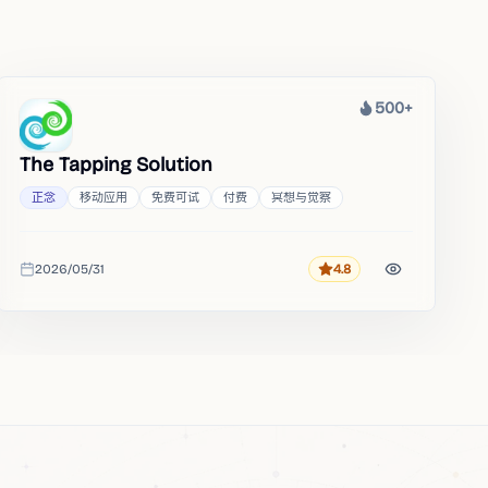
500+
热度
The Tapping Solution
正念
移动应用
免费可试
付费
冥想与觉察
2026/05/31
4.8
评分
收录时间