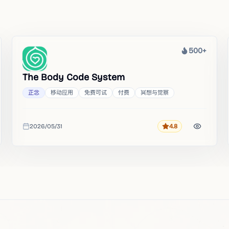
500+
热度
The Body Code System
正念
移动应用
免费可试
付费
冥想与觉察
2026/05/31
4.8
评分
收录时间