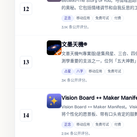
Betwixt–The Story of Yo
12
的奥秘。它包括情绪调节和自我反思的工
正念
移动应用
免费可试
付费
3.1K 条公开评分。
文墨天機®
文墨天機®(專業版)是集飛星、三合、
13
測學重要的支派之一，位列「五大神數
在民間的流傳並不十分廣泛，一方面是
占星
八字
移动应用
免费可试
製了其在民間的傳播。
3K 条公开评分。
Vision Board ++ Maker Manif
Vision Board ++ Maker Manifest。
14
将个性化的愿景板、带有口头肯定的鼓
正念
移动应用
免费可试
付费
2.9K 条公开评分。