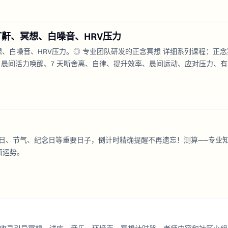
打鼾、冥想、白噪音、HRV压力
想、白噪音、HRV压力。◎ 专业团队研发的正念冥想 详细系列课程：正念
解、晨间活力唤醒、7 天断舍离、自律、提升效率、晨间运动、应对压力、
 & 冥想报告 通过专注记录报告将专注场景、番茄钟数据可视化，查看专注时
日、节气、纪念日等重要日子，倒计时精确提醒不再遗忘！测算——专业
面运势。