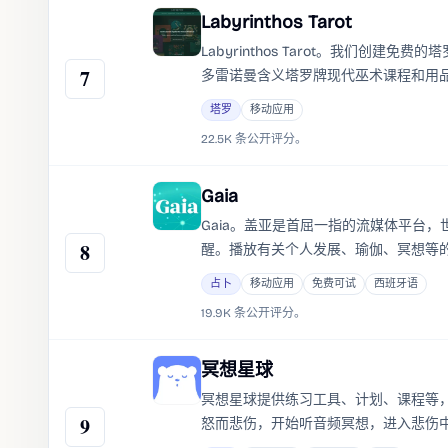
Labyrinthos Tarot
Labyrinthos Tarot。我们创
7
多雷诺曼含义塔罗牌现代巫术课程和用
塔罗
移动应用
22.5K 条公开评分。
Gaia
Gaia。盖亚是首屈一指的流媒体平台
8
醒。播放有关个人发展、瑜伽、冥想等
占卜
移动应用
免费可试
西班牙语
19.9K 条公开评分。
冥想星球
冥想星球提供练习工具、计划、课程等，有
9
怒而悲伤，开始听音频冥想，进入悲伤
然有很浓的悲伤，却可以去感受并走出