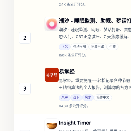
2.4K 条公开评分。
潮汐 - 睡眠监测、助眠、梦话
潮汐 - 睡眠监测、助眠、梦话打鼾、冥
2
想·入门、CBT正念减压、7 天焦虑缓
沟通、提升状态、一杯冥想...◎ 专注
正念
移动应用
免费可试
付费
与频次，找到你的心流时刻。
150K 条公开评分。
易掌经
易掌经。重要提醒——轻松记录各种节假
3
＋精细算法的个人报告，测算你的各方
八字
占卜
风水
简体中文
64.3K 条公开评分。
Insight Timer