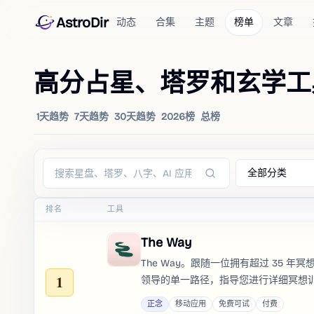
AstroDir
动态
合集
主题
榜单
文章
高分占星、塔罗和玄学工
1天趋势
7天趋势
30天趋势
2026榜
总榜
全部分类
排名
工具
The Way
The Way。跟随一位拥有超过 35 年
1
领导的单一路径，指导您进行详细冥想
正念
移动应用
免费可试
付费