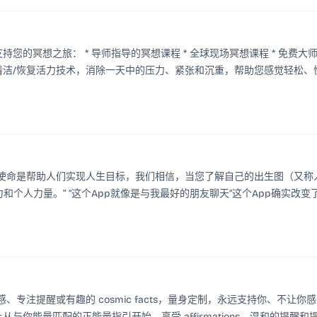
式支持您的冥想之旅： * 导师指导的冥想课程 * 全球现场冥想课程 * 免费大
导清洁/恢复活力技术，消除一天中的压力、紧张和沉重，帮助您感觉轻松、
程 * 通过App内的目标设定、提醒、冥想计时器和日记功能，让冥想成为
Guide。我们的使命是帮助人们实现人生目标，我们相信，当您了解自己的出生图（又称
个人力量。” “这个App就像是与我最好的朋友聊天“这个App确实改变
日灵感、专注提醒或有趣的 cosmic facts，量身定制，永远支持你、不让你
天早上从与你能量匹配的正能量指引开始，享受 affirmations、温和的提醒和