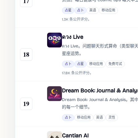
17
情绪的小贴士，基于你的 astrology 
占星
占卜
英语
移动应用
1.3K 条公开评分。
ดวง Live
ดวง Live。问题聊天形式算命（类
18
星座运势。
占卜
占星
移动应用
免费可试
17.8K 条公开评分。
Dream Book: Journal & Analy
Dream Book: Journal & 
19
的每一个细节。
占卜
移动应用
英语
灵性
Cantian AI