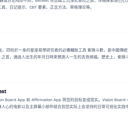
u。与情绪追踪器或日记App不同，Betwixt 带您踏上沉浸式冒险之旅，详细探索自己心
具、日记提示、CBT 要素、正念方法、荣格理论等。
四化、四柱於一身的星座易學研究者的必備輔助工具 紫微斗數，是中國傳統
」之首，通過人出生的年月日時來預測人一生的吉兇禍福。歷史上，紫微
因為古代的紫微斗數預測術是皇家禦用；另一方面，排盤的復雜性也極大
est
Vision Board App 和 Affirmation App 将您的目标变成现实。Vision Board 
舞人心的电影以及主屏幕小部件结合到您实际上会坚持的日常可视化实践