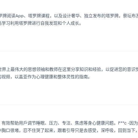
建免费的塔罗牌阅读App、塔罗牌课程，以及设计奢华、独立发布的塔罗牌。祭坛布
品学习利用塔罗牌进行自我发现和个人成长。
，世界上最伟大的思想领袖和教师在这里分享知识和经验，以促进您的意识
的视频，以盖亚作为心理健康和整体灵性的指南。
效帮助用戶调节睡眠、压力、专注、焦虑等身心健康问题。l***c -因
中胸口很堵，忍不住哭了起来，跟着引导只是去感受，深呼吸，回到当下
来，谢谢！