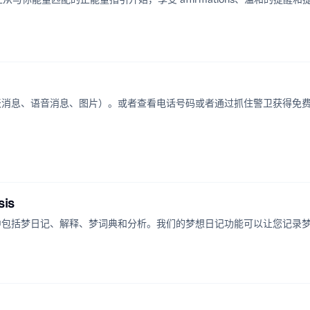
birth chart 帮助你集中注意力、保持冷静并提升情绪健康。
型聊天消息、语音消息、图片）。或者查看电话号码或者通过抓住警卫获得免
sis
Analysis。其中包括梦日记、解释、梦词典和分析。我们的梦想日记功能可以让您记录