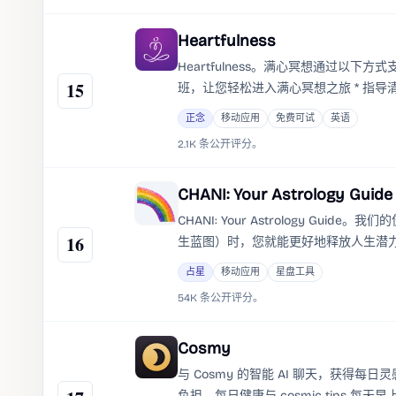
Heartfulness
Heartfulness。满心冥想通过以下方
15
班，让您轻松进入满心冥想之旅 * 指
乐和平静 * 世界知名专家的生活黑客课
正念
移动应用
免费可试
英语
习惯 * 具体冥想技巧。
2.1K 条公开评分。
CHANI: Your Astrology Guide
CHANI: Your Astrology 
16
生蓝图）时，您就能更好地释放人生潜力和
活。
占星
移动应用
星盘工具
54K 条公开评分。
Cosmy
与 Cosmy 的智能 AI 聊天，获得每
负担。每日健康与 cosmic tips 每