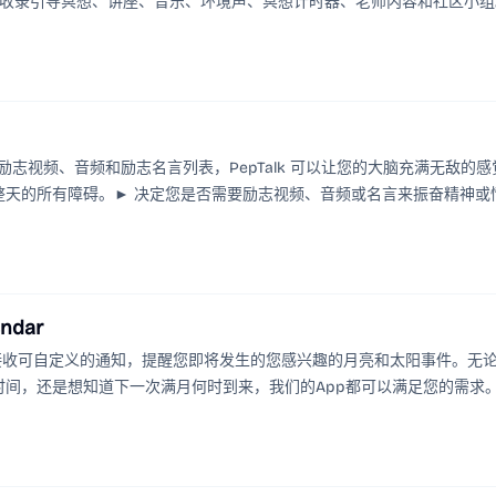
睡眠 App，收录引导冥想、讲座、音乐、环境声、冥想计时器、老师内容和社区小
lk。通过精选的励志视频、音频和励志名言列表，PepTalk 可以让您的大脑充满无敌的感
整天的所有障碍。► 决定您是否需要励志视频、音频或名言来振奋精神或
endar
Calendar。接收可自定义的通知，提醒您即将发生的您感兴趣的月亮和太阳事件。无
间，还是想知道下一次满月何时到来，我们的App都可以满足您的需求