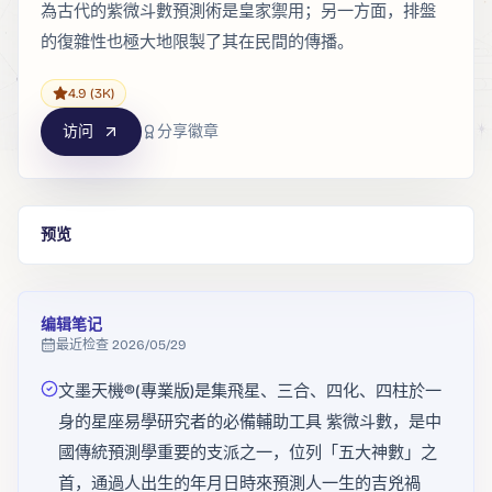
為古代的紫微斗數預測術是皇家禦用；另一方面，排盤
的復雜性也極大地限製了其在民間的傳播。
4.9
(3K)
访问
分享徽章
预览
编辑笔记
最近检查
2026/05/29
文墨天機®(專業版)是集飛星、三合、四化、四柱於一
身的星座易學研究者的必備輔助工具 紫微斗數，是中
國傳統預測學重要的支派之一，位列「五大神數」之
首，通過人出生的年月日時來預測人一生的吉兇禍