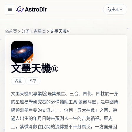
AstroDir
中文
Toggle navigation menu
首页
分类
占星
文墨天機®
文墨天機®
占星
八字
文墨天機®(專業版)是集飛星、三合、四化、四柱於一身
的星座易學研究者的必備輔助工具 紫微斗數，是中國傳
統預測學重要的支派之一，位列「五大神數」之首，通
過人出生的年月日時來預測人一生的吉兇禍福。歷史
上，紫微斗數在民間的流傳並不十分廣泛，一方面是因