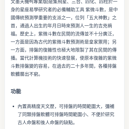
文墨天機®(專業版)是集飛星、三合、四化、四柱於一
身的星座易學研究者的必備輔助工具 紫微斗數，是中
國傳統預測學重要的支派之一，位列「五大神數」之
首，通過人出生的年月日時來預測人一生的吉兇禍
福。歷史上，紫微斗數在民間的流傳並不十分廣泛，
一方面是因為古代的紫微斗數預測術是皇家禦用；另
一方面，排盤的復雜性也極大地限製了其在民間的傳
播。當代計算機技術的快速發展，使原本復雜的紫微
斗數排盤變的容易，在過去的二十多年間，各種排盤
軟體層出不窮。
功能
內置高精度天文歷，可排盤的時間範圍大，彌補
了同類排盤軟體可排盤時間範圍小、不便於研究
古人命盤和後人命盤的缺點。