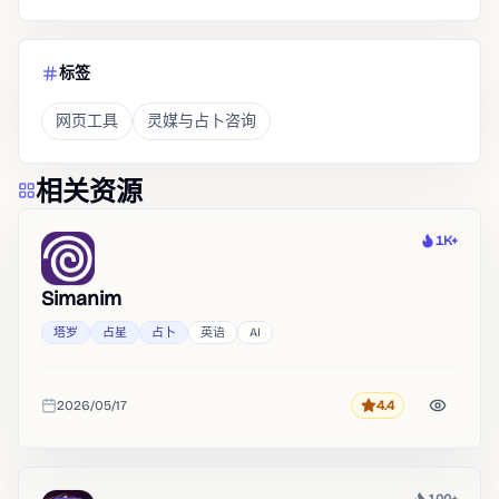
标签
网页工具
灵媒与占卜咨询
相关资源
1K+
热度
Simanim
塔罗
占星
占卜
英语
AI
2026/05/17
4.4
评分
收录时间