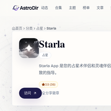
AstroDir
动态
合集
主题
榜单
文章
首页
分类
占星
Starla
Starla
占星
Starla App 是您的占星术伴侣和
致的指导。
3.5
(36)
访问
分享徽章