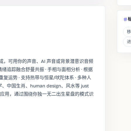
移
进
成，可用你的声音、AI 声音或背景潜意识音频
 情绪追踪融合舒曼共振 · 手相与面相分析 · 根据
运势 · 支持热带与恒星/吠陀体系 · 多种人
国生肖、human design、风水等 just
据的应用，通过围绕你独一无二出生星盘的模式识
。