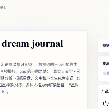
搜索
& dream journal
预
资
rnal。个人肯定语与潜意识音频： · 根据你的日记和星盘生
频播放。yap 的不同之处： · 真实天文学 + 灵
面相分析 · 根据星盘、文字和声音生成肯定语 · 实
星/吠陀体系 · 多种人格为你解读星盘 · 行星时
产品
、hu。