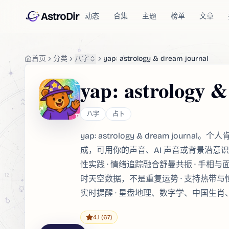
AstroDir
动态
合集
主题
榜单
文章
首页
分类
八字
yap: astrology & dream journal
yap: astrology 
八字
占卜
yap: astrology & dream jou
成，可用你的声音、AI 声音或背景潜意识音
性实践 · 情绪追踪融合舒曼共振 · 手相与
时天空数据，不是重复运势 · 支持热带与恒
实时提醒 · 星盘地理、数字学、中国生肖
4.1
(67)