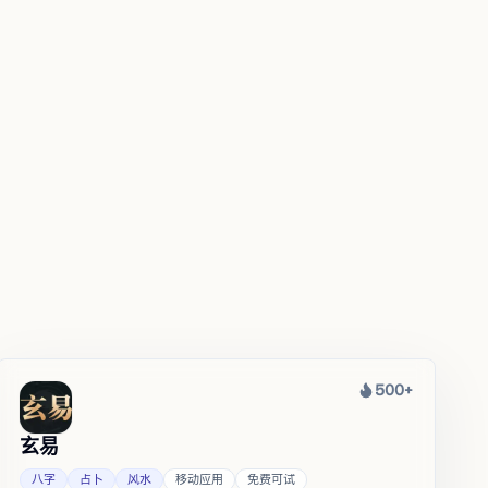
500+
热度
玄易
八字
占卜
风水
移动应用
免费可试