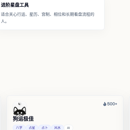
进阶星盘工具
适合关心行运、星历、宫制、相位和长期看盘流程的
人。
500+
热度
狗运极佳
八字
占星
占卜
风水
AI