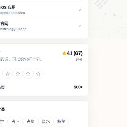
iOS 应用
apps.apple.com
官网
astrology101.app
分
4.1
(67)
过的话，可以给它打个分。
评分
热度
500+
分类
字
占卜
占星
风水
解梦