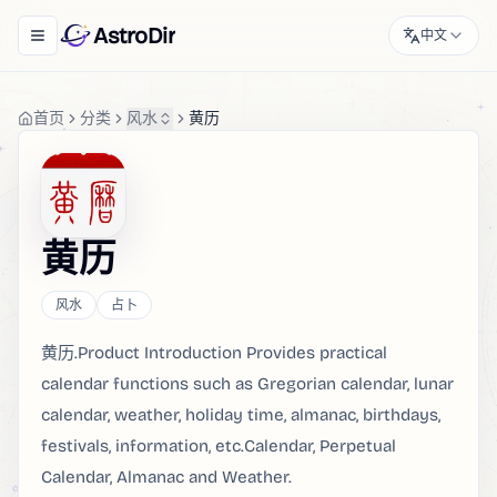
AstroDir
中文
Toggle navigation menu
首页
分类
风水
黄历
黄历
风水
占卜
黄历.Product Introduction Provides practical
calendar functions such as Gregorian calendar, lunar
calendar, weather, holiday time, almanac, birthdays,
festivals, information, etc.Calendar, Perpetual
Calendar, Almanac and Weather.