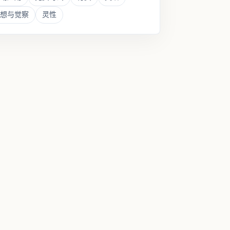
想与觉察
灵性