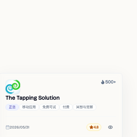
500+
热度
The Tapping Solution
正念
移动应用
免费可试
付费
冥想与觉察
2026/05/31
4.8
评分
收录时间