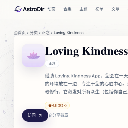
AstroDir
动态
合集
主题
榜单
文章
首页
分类
正念
Loving Kindness
Loving Kindness
正念
借助 Loving Kindness App
的环境放在一边，专注于您的心脏中心。
教修行，它激发对所有众生（包括你自己
4.8
(5.3K)
访问
分享徽章