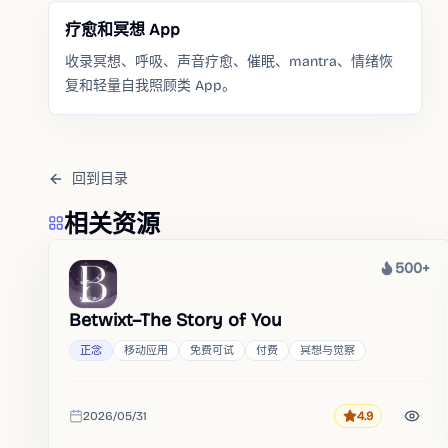
疗愈和冥想 App
收录冥想、呼吸、声音疗愈、催眠、mantra、情绪恢
复和轻量自我照顾类 App。
回到目录
相关资源
500+
热度
Betwixt–The Story of You
正念
移动应用
免费可试
付费
冥想与觉察
2026/05/31
4.9
评分
收录时间