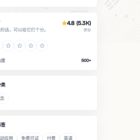
分
4.8
(5.3K)
过的话，可以给它打个分。
评分
热度
500+
分类
念
标签
动应用
免费可试
付费
英语