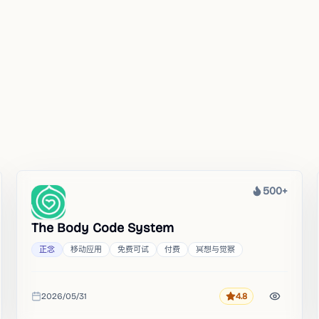
500+
热度
The Body Code System
正念
移动应用
免费可试
付费
冥想与觉察
2026/05/31
4.8
评分
收录时间