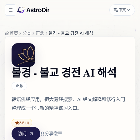
AstroDir
中文
Toggle navigation menu
首页
分类
正念
불경 - 불교 경전 AI 해석
불경 - 불교 경전 AI 해석
正念
韩语佛经应用，把大藏经搜索、AI 经文解释和修行入门
整理成一个很新的精神练习入口。
3.5
(1)
访问
分享徽章