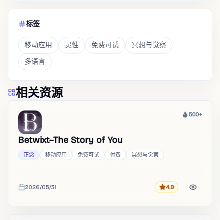
标签
移动应用
灵性
免费可试
冥想与觉察
多语言
相关资源
500+
热度
Betwixt–The Story of You
正念
移动应用
免费可试
付费
冥想与觉察
2026/05/31
4.9
评分
收录时间