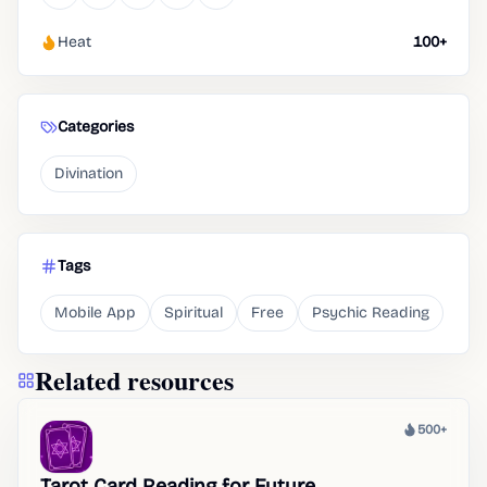
Heat
100+
Categories
Divination
Tags
Mobile App
Spiritual
Free
Psychic Reading
Related resources
500+
Heat
Tarot Card Reading for Future