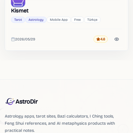
Kismet
Tarot
Astrology
Mobile App
Free
Türkçe
2026/05/29
4.6
Rating
Added
AstroDir
Astrology apps, tarot sites, Bazi calculators, I Ching tools,
Feng Shui references, and AI metaphysics products with
practical notes.