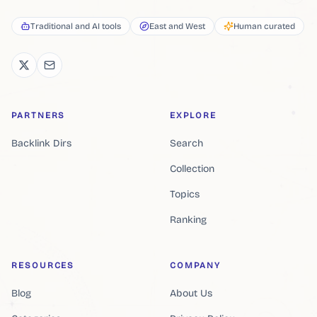
Traditional and AI tools
East and West
Human curated
PARTNERS
EXPLORE
Backlink Dirs
Search
Collection
Topics
Ranking
RESOURCES
COMPANY
Blog
About Us