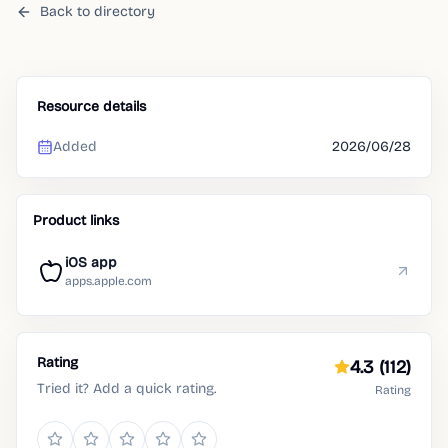
Back to directory
Resource details
Added
2026/06/28
Product links
iOS app
apps.apple.com
Rating
4.3
(112)
Tried it? Add a quick rating.
Rating