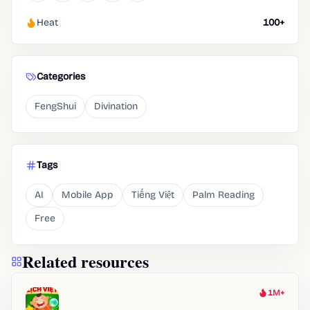
Heat
100+
Categories
FengShui
Divination
Tags
AI
Mobile App
Tiếng Việt
Palm Reading
Free
Related resources
1M+
Heat