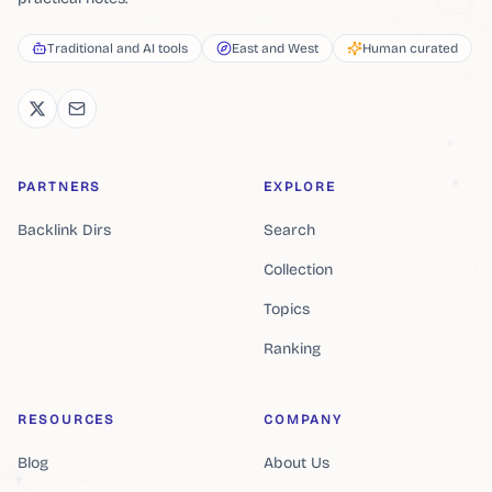
Traditional and AI tools
East and West
Human curated
PARTNERS
EXPLORE
Backlink Dirs
Search
Collection
Topics
Ranking
RESOURCES
COMPANY
Blog
About Us