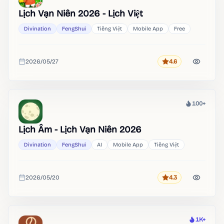
Lịch Vạn Niên 2026 - Lịch Việt
Divination
FengShui
Tiếng Việt
Mobile App
Free
2026/05/27
4.6
Rating
Added
100+
Heat
Lịch Âm - Lịch Vạn Niên 2026
Divination
FengShui
AI
Mobile App
Tiếng Việt
2026/05/20
4.3
Rating
Added
1K+