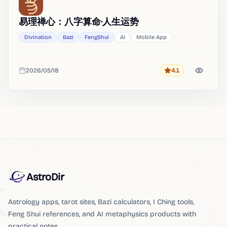
Heat
易理禅心：八字算命·人生运势
Divination
Bazi
FengShui
AI
Mobile App
2026/05/18
4.1
Rating
Added
AstroDir
Astrology apps, tarot sites, Bazi calculators, I Ching tools,
Feng Shui references, and AI metaphysics products with
practical notes.