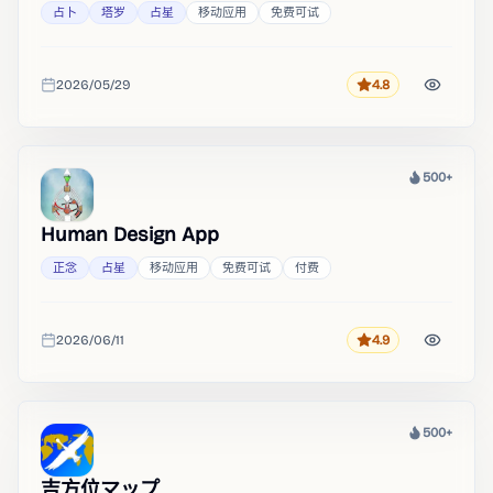
占卜
塔罗
占星
移动应用
免费可试
2026/05/29
4.8
评分
收录时间
500+
热度
Human Design App
正念
占星
移动应用
免费可试
付费
2026/06/11
4.9
评分
收录时间
500+
热度
吉方位マップ