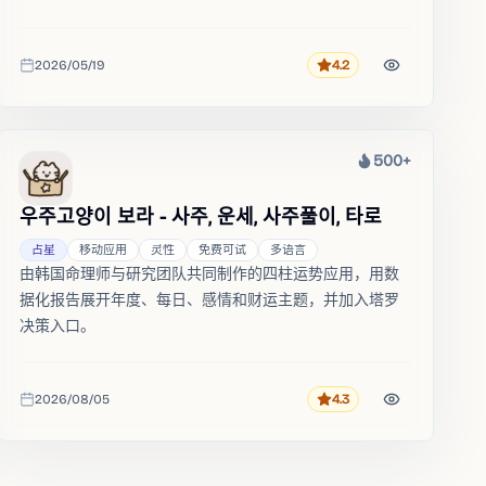
性化Kundli。
2026/05/19
4.2
评分
收录时间
500+
热度
우주고양이 보라 - 사주, 운세, 사주풀이, 타로
占星
移动应用
灵性
免费可试
多语言
由韩国命理师与研究团队共同制作的四柱运势应用，用数
据化报告展开年度、每日、感情和财运主题，并加入塔罗
决策入口。
2026/08/05
4.3
评分
收录时间