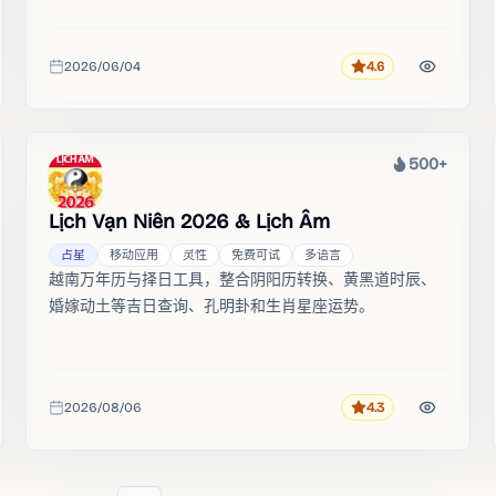
2026/06/04
4.6
评分
收录时间
500+
热度
Lịch Vạn Niên 2026 & Lịch Âm
占星
移动应用
灵性
免费可试
多语言
越南万年历与择日工具，整合阴阳历转换、黄黑道时辰、
婚嫁动土等吉日查询、孔明卦和生肖星座运势。
2026/08/06
4.3
评分
收录时间