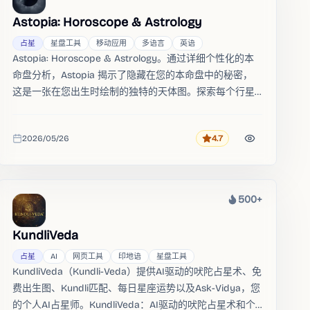
Astopia: Horoscope & Astrology
占星
星盘工具
移动应用
多语言
英语
Astopia: Horoscope & Astrology。通过详细个性化的本
命盘分析，Astopia 揭示了隐藏在您的本命盘中的秘密，
这是一张在您出生时绘制的独特的天体图。探索每个行星
在你出生星盘中的位置，了解它如何塑造你的优势、挑
战、人际关系和命运。
2026/05/26
4.7
评分
收录时间
500+
热度
KundliVeda
占星
AI
网页工具
印地语
星盘工具
KundliVeda（Kundli-Veda）提供AI驱动的吠陀占星术、免
费出生图、Kundli匹配、每日星座运势以及Ask-Vidya，您
的个人AI占星师。KundliVeda：AI驱动的吠陀占星术和个