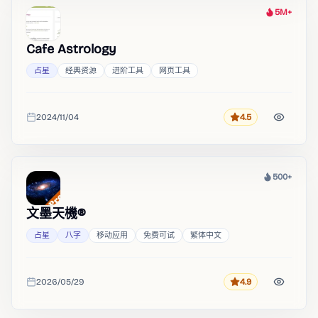
5M+
热度
Cafe Astrology
占星
经典资源
进阶工具
网页工具
2024/11/04
4.5
评分
收录时间
500+
热度
文墨天機®
占星
八字
移动应用
免费可试
繁体中文
2026/05/29
4.9
评分
收录时间