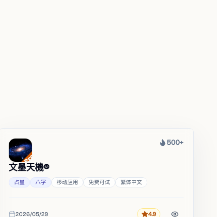
500+
热度
文墨天機®
占星
八字
移动应用
免费可试
繁体中文
2026/05/29
4.9
评分