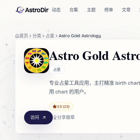
AstroDir
动态
合集
主题
榜单
文章
首页
分类
占星
Astro Gold Astrology
Astro Gold Astr
占星
专业占星工具应用，主打精准 birth c
用 chart 的用户。
3.5
(23)
访问
分享徽章