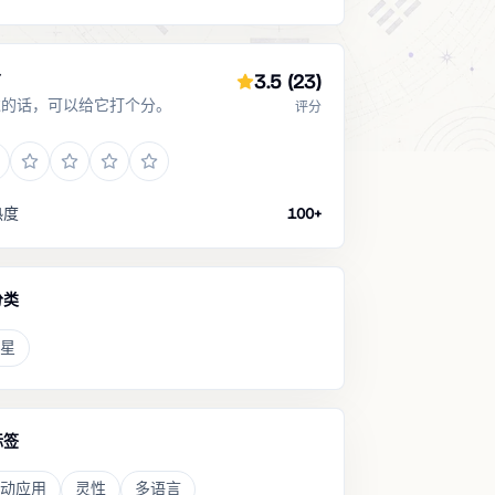
分
3.5
(23)
过的话，可以给它打个分。
评分
热度
100+
分类
星
标签
动应用
灵性
多语言