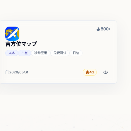
500+
热度
吉方位マップ
风水
占星
移动应用
免费可试
日语
2026/05/31
4.1
评分
收录时间