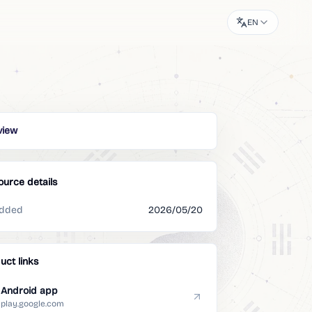
EN
view
ource details
dded
2026/05/20
uct links
Android app
play.google.com