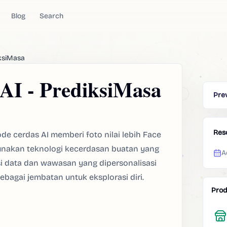
Blog
Search
ksiMasa
AI - PrediksiMasa
Pre
Res
de cerdas AI memberi foto nilai lebih Face
unakan teknologi kecerdasan buatan yang
A
i data dan wawasan yang dipersonalisasi
sebagai jembatan untuk eksplorasi diri.
Prod