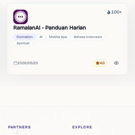
100+
Heat
RamalanAI - Panduan Harian
Divination
AI
Mobile App
Bahasa Indonesia
Spiritual
2026/05/20
4.0
Rating
Added
PARTNERS
EXPLORE