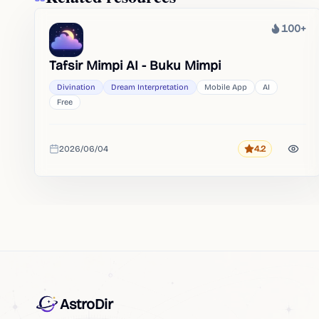
100+
Heat
Tafsir Mimpi AI - Buku Mimpi
Divination
Dream Interpretation
Mobile App
AI
Free
2026/06/04
4.2
Rating
Added
AstroDir