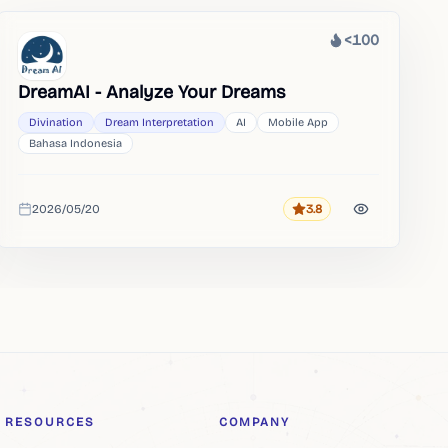
<100
Heat
DreamAI - Analyze Your Dreams
Divination
Dream Interpretation
AI
Mobile App
Bahasa Indonesia
2026/05/20
3.8
Rating
Added
RESOURCES
COMPANY