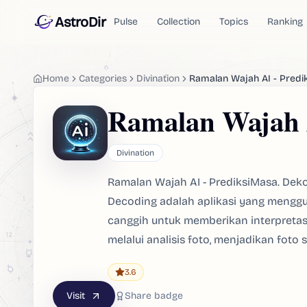
AstroDir
Pulse
Collection
Topics
Ranking
Home
Categories
Divination
Ramalan Wajah AI - Predi
Ramalan Wajah 
Divination
Ramalan Wajah AI - PrediksiMasa. Deko
Decoding adalah aplikasi yang mengg
canggih untuk memberikan interpretas
melalui analisis foto, menjadikan foto 
3.6
Visit
Share badge