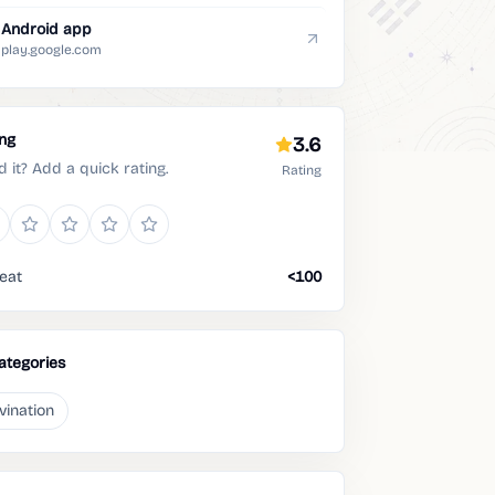
Android app
play.google.com
ing
3.6
d it? Add a quick rating.
Rating
eat
<100
ategories
vination