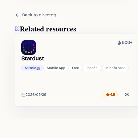
Back to directory
Related resources
500+
Heat
Stardust
Astrology
Mobile App
Free
Español
Mindfulness
2026/05/29
4.8
Rating
Added