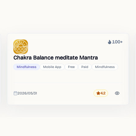
100+
Heat
Chakra Balance meditate Mantra
Mindfulness
Mobile App
Free
Paid
Mindfulness
2026/05/31
4.2
Rating
Added