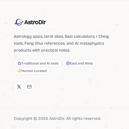
AstroDir
Astrology apps, tarot sites, Bazi calculators, I Ching
tools, Feng Shui references, and AI metaphysics
products with practical notes.
Traditional and AI tools
East and West
Human curated
Copyright ©
2026
AstroDir
.
All rights reserved.