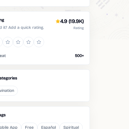
ing
4.9
(19.9K)
d it? Add a quick rating.
Rating
eat
500+
ategories
vination
ags
obile App
Free
Español
Spiritual