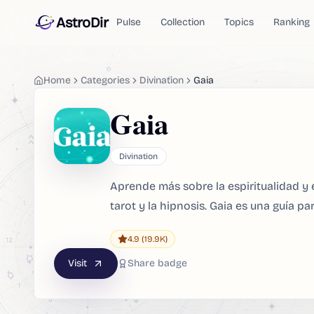
AstroDir
Pulse
Collection
Topics
Ranking
Home
Categories
Divination
Gaia
Gaia
Divination
Aprende más sobre la espiritualidad y 
tarot y la hipnosis. Gaia es una guía p
4.9
(19.9K)
Visit
Share badge