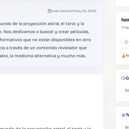
Last checked
May 29, 2026
Rat
ndo de la proyección astral, el tarot y la
Trie
e. Nos dedicamos a buscar y crear películas,
nformativos que no están disponibles en otro
ia a través de un contenido revelador que
rales, la medicina alternativa y mucho más.
H
C
Di
T
M
mundo de la proyección astral, el tarot y la