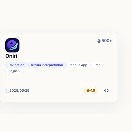
500+
Heat
Oniri
Divination
Dream Interpretation
Mobile App
Free
English
2026/05/29
4.6
Rating
Added