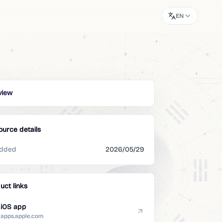
EN
view
ource details
dded
2026/05/29
uct links
iOS app
apps.apple.com