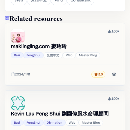
Web
繁體中文
Paid
Consultant
Related resources
100+
Heat
maklingling.com 麥玲玲
Bazi
FengShui
繁體中文
Web
Master Blog
2024/11/11
3.0
Rating
Added
100+
Heat
Kevin Lau Feng Shui 劉國偉風水命理顧問
Bazi
FengShui
Divination
Web
Master Blog