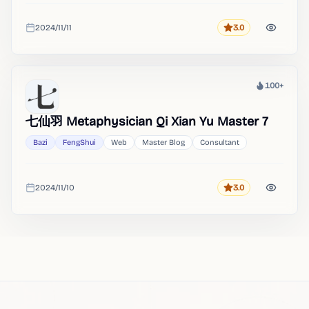
2024/11/11
3.0
Rating
Added
100+
Heat
七仙羽 Metaphysician Qi Xian Yu Master 7
Bazi
FengShui
Web
Master Blog
Consultant
2024/11/10
3.0
Rating
Added