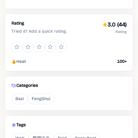
Rating
3.0
(44)
Tried it? Add a quick rating.
Rating
Heat
100+
Categories
Bazi
FengShui
Tags