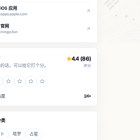
iOS 应用
apps.apple.com
官网
mingo.fun
分
4.4
(86)
过的话，可以给它打个分。
评分
热度
1K+
分类
卜
塔罗
占星