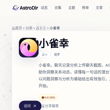
AstroDir
动态
合集
主题
榜单
文章
首页
分类
占卜
小雀幸
小雀幸
占卜
塔罗
小雀幸。聊天记录分析上传聊天截图，A
助你洞察关系动态，读懂每一句话的潜台
以问题洞察与分析为基础给出有效指引，
开始。
4.4
(86)
访问
分享徽章