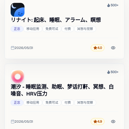
500+
热度
リナイト: 起床、睡眠、アラーム、瞑想
正念
移动应用
免费可试
付费
冥想与觉察
2026/05/31
4.0
评分
收录时间
500+
热度
潮汐 - 睡眠监测、助眠、梦话打鼾、冥想、白
噪音、HRV压力
正念
移动应用
免费可试
付费
冥想与觉察
2026/05/31
4.9
评分
收录时间