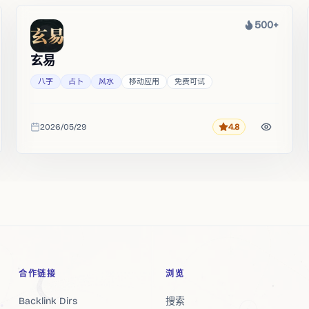
500+
热度
玄易
八字
占卜
风水
移动应用
免费可试
2026/05/29
4.8
评分
收录时间
合作链接
浏览
Backlink Dirs
搜索