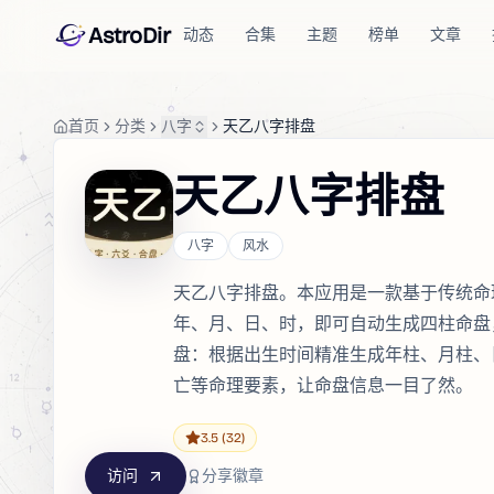
AstroDir
动态
合集
主题
榜单
文章
首页
分类
八字
天乙八字排盘
天乙八字排盘
八字
风水
天乙八字排盘。本应用是一款基于传统命
年、月、日、时，即可自动生成四柱命盘
盘：根据出生时间精准生成年柱、月柱、
亡等命理要素，让命盘信息一目了然。
3.5
(32)
访问
分享徽章