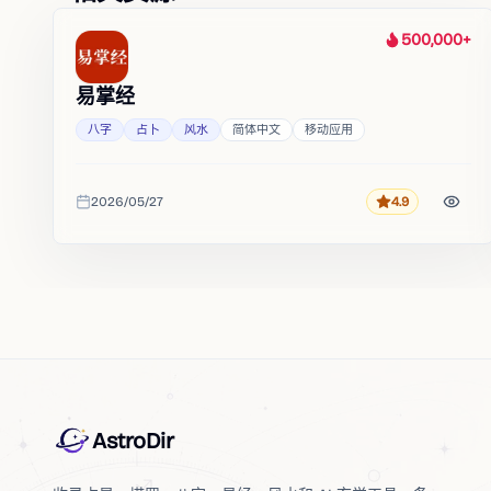
500,000+
热度
易掌经
八字
占卜
风水
简体中文
移动应用
2026/05/27
4.9
评分
收录时间
AstroDir