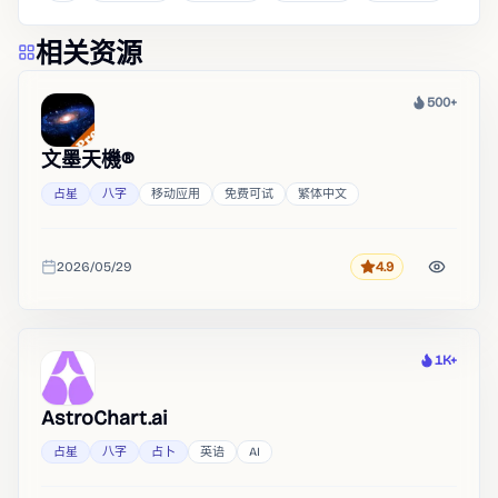
相关资源
500+
热度
文墨天機®
占星
八字
移动应用
免费可试
繁体中文
2026/05/29
4.9
评分
收录时间
1K+
热度
AstroChart.ai
占星
八字
占卜
英语
AI