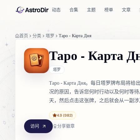
AstroDir
动态
合集
主题
榜单
文章
首页
分类
塔罗
Таро - Карта Дня
Таро - Карта Д
塔罗
Таро - Карта Дня。每日塔罗牌
况的原因，告诉您何时行动以及何时等待
天，然后点击这张牌，之后就会从一副涉
4.9
(982)
访问
分享徽章