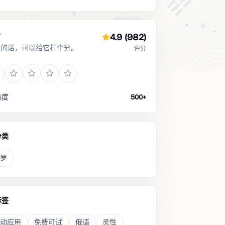
分
4.9
(982)
过的话，可以给它打个分。
评分
热度
500+
分类
罗
标签
动应用
免费可试
俄语
灵性