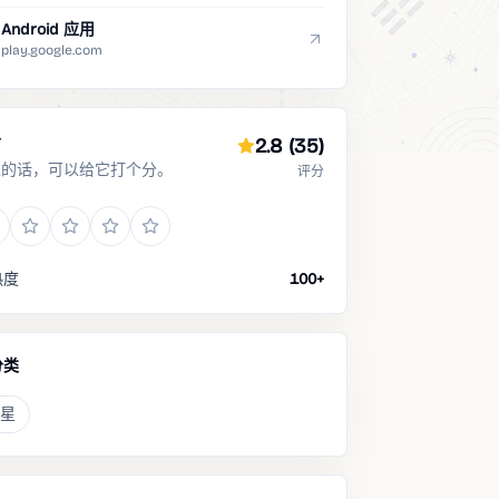
Android 应用
play.google.com
分
2.8
(35)
过的话，可以给它打个分。
评分
热度
100+
分类
星