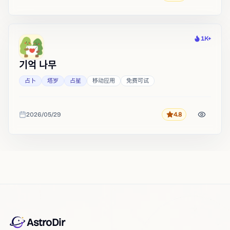
1K+
热度
기억 나무
占卜
塔罗
占星
移动应用
免费可试
2026/05/29
4.8
评分
收录时间
AstroDir