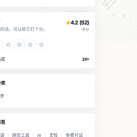
分
4.2
(52)
过的话，可以给它打个分。
评分
热度
1K+
分类
罗
标签
语
网页工具
AI
灵性
免费可试