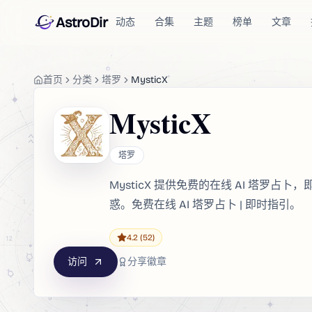
AstroDir
动态
合集
主题
榜单
文章
首页
分类
塔罗
MysticX
MysticX
塔罗
MysticX 提供免费的在线 AI 塔罗
惑。免费在线 AI 塔罗占卜 | 即时指引。
4.2
(52)
访问
分享徽章