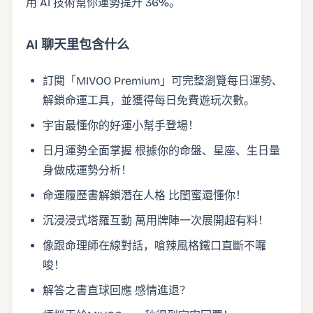
用 AI 技術幫你運勢提升 36%。
AI 聊天里包含什么
訂閱「MIVOO Premium」可完整瀏覽每日運勢、
解鎖命運工具，並獲得每日免費遊玩次數。
宇宙最懂你的好運小幫手登場！
日月運勢全面掌握 根據你的命盤、星座、生日量
身做成運勢分析！
命運履歷書解鎖潛在人格 比閨蜜還懂你！
沉浸浸式塔羅互動 萬用牌陣一次展開超有料！
像跟命理師在線對話，嗆辣風格鐵口直斷不囉
唆！
解答之書直球回應 感情進退？