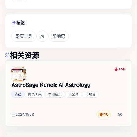
标签
网页工具
AI
印地语
相关资源
1M+
热度
AstroSage Kundli: AI Astrology
占星
网页工具
移动应用
占星师
印地语
2024/11/09
4.6
评分
收录时间