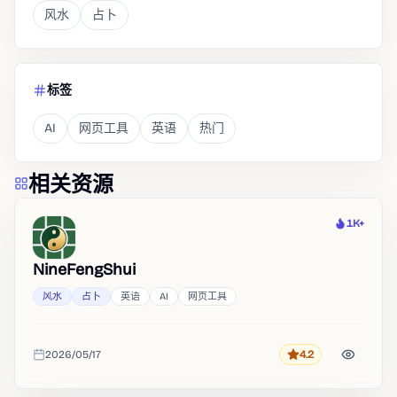
风水
占卜
标签
AI
网页工具
英语
热门
相关资源
1K+
热度
NineFengShui
风水
占卜
英语
AI
网页工具
2026/05/17
4.2
评分
收录时间